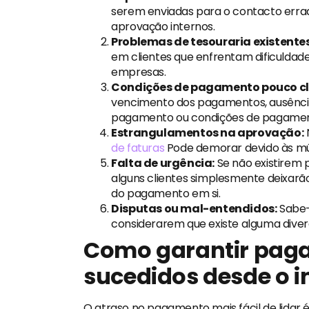
serem enviadas para o contacto errad
aprovação internos.
Problemas de tesouraria existentes 
em clientes que enfrentam dificuldad
empresas.
Condições de pagamento pouco cl
vencimento dos pagamentos, ausência
pagamento ou condições de pagament
Estrangulamentos na aprovação:
de faturas
Pode demorar devido às múl
Falta de urgência:
Se não existirem 
alguns clientes simplesmente deixarã
do pagamento em si.
Disputas ou mal-entendidos:
Sabe-
considerarem que existe alguma diver
Como garantir pag
sucedidos desde o i
O atraso no pagamento mais fácil de lidar