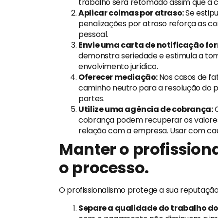
trabalho será retomado assim que a co
Aplicar coimas por atraso:
Se estip
penalizações por atraso reforça as 
pessoal.
Envie uma carta de notificação fo
demonstra seriedade e estimula a t
envolvimento jurídico.
Oferecer mediação:
Nos casos de fa
caminho neutro para a resolução do p
partes.
Utilize uma agência de cobrança:
C
cobrança podem recuperar os valore
relação com a empresa. Usar com cau
Manter o profission
o processo.
O profissionalismo protege a sua reputação 
Separe a qualidade do trabalho d