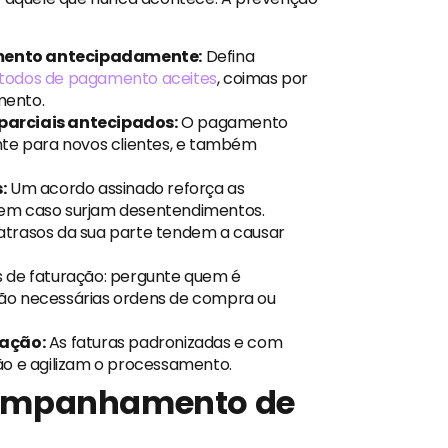
mento antecipadamente:
Defina
odos de pagamento aceites
, coimas por
mento.
parciais antecipados:
O pagamento
nte para novos clientes, e também
:
Um acordo assinado reforça as
gem caso surjam desentendimentos.
atrasos da sua parte tendem a causar
s de faturação: pergunte quem é
ão necessárias ordens de compra ou
ração:
As faturas padronizadas e com
ão e agilizam o processamento.
ompanhamento de