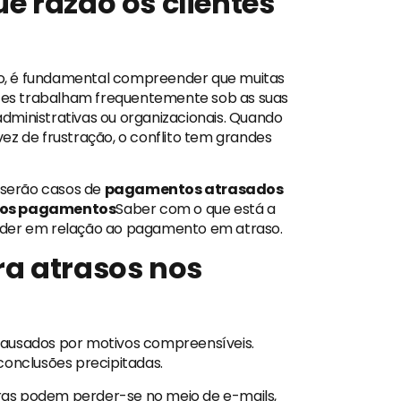
 razão os clientes
o, é fundamental compreender que muitas
entes trabalham frequentemente sob as suas
 administrativas ou organizacionais. Quando
ez de frustração, o conflito tem grandes
serão casos de
pagamentos atrasados ​​​​
 nos pagamentos
Saber com o que está a
eder em relação ao pagamento em atraso.
a atrasos nos
ausados ​​por motivos compreensíveis.
conclusões precipitadas.
ras podem perder-se no meio de e-mails,