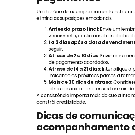
Um horário de acompanhamento estrutura
elimina as suposições emocionais.
Antes do prazo final:
Envie um lembre
vencimento, confirmando os dados d
1 a 3 dias após a data de venciment
seguir.
Atraso de 7 a 10 dias:
Envie uma men
de pagamento acordados.
Atraso de 14 a 21 dias:
Intensifique o
indicando os próximos passos a tomar
Mais de 30 dias de atraso:
Considere
atraso ou iniciar processos formais d
A consistência importa mais do que a inten
constrói credibilidade.
Dicas de comunicaç
acompanhamento 