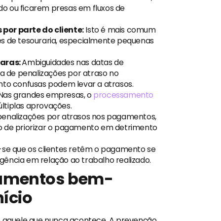
o ou ficarem presas em fluxos de
por parte do cliente:
Isto é mais comum
es de tesouraria, especialmente pequenas
aras:
Ambiguidades nas datas de
 de penalizações por atraso no
o confusas podem levar a atrasos.
Nas grandes empresas, o
processamento
tiplas aprovações.
penalizações por atrasos nos pagamentos,
o de priorizar o pagamento em detrimento
se que os clientes retêm o pagamento se
gência em relação ao trabalho realizado.
amentos bem-
nício
 é aquele que nunca acontece. A prevenção