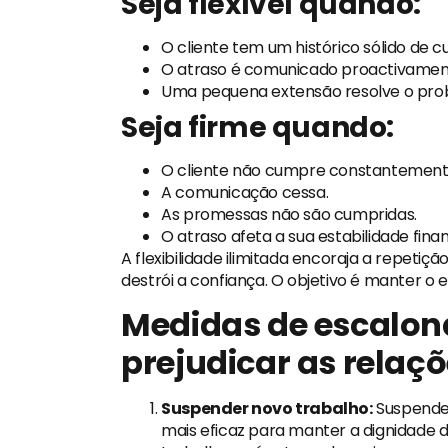
Seja flexível quando:
O cliente tem um histórico sólido de
O atraso é comunicado proactivamen
Uma pequena extensão resolve o pro
Seja firme quando:
O cliente não cumpre constantemente
A comunicação cessa.
As promessas não são cumpridas.
O atraso afeta a sua estabilidade fina
A flexibilidade ilimitada encoraja a repetiç
destrói a confiança. O objetivo é manter o eq
Medidas de escalo
prejudicar as relaç
Suspender novo trabalho:
Suspender
mais eficaz para manter a dignidade 