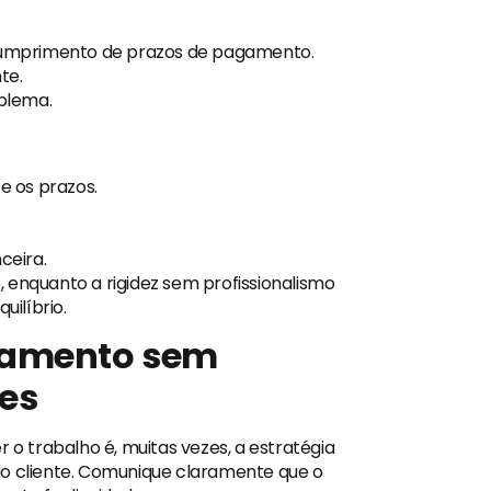
 cumprimento de prazos de pagamento.
te.
blema.
 os prazos.
nceira.
ão, enquanto a rigidez sem profissionalismo
uilíbrio.
namento sem
ões
 o trabalho é, muitas vezes, a estratégia
do cliente. Comunique claramente que o