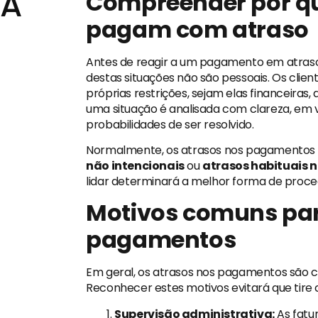
 A
Compreender por que
pagam com atraso
Antes de reagir a um pagamento em atras
destas situações não são pessoais. Os cli
próprias restrições, sejam elas financeiras,
uma situação é analisada com clareza, em v
probabilidades de ser resolvido.
Normalmente, os atrasos nos pagamentos 
não intencionais
ou
atrasos habituais
lidar determinará a melhor forma de proc
Motivos comuns par
pagamentos
Em geral, os atrasos nos pagamentos são c
Reconhecer estes motivos evitará que tire 
Supervisão administrativa:
As fatu