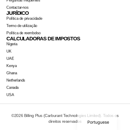
Perguntas frequentes
Contactar-nos
JURÍDICO
Política de privacidade
Termo de utilização
Política de reembolso
CALCULADORAS DE IMPOSTOS
Nigeria
Swahili
UK
Italian
UAE
German
Kenya
Ghana
Dutch
Netherlands
French
Canada
Spanish
USA
Arabic
English
©2026 Billing Plus (Carburant Technologies Limited). Todos os
direitos reservados
Portuguese