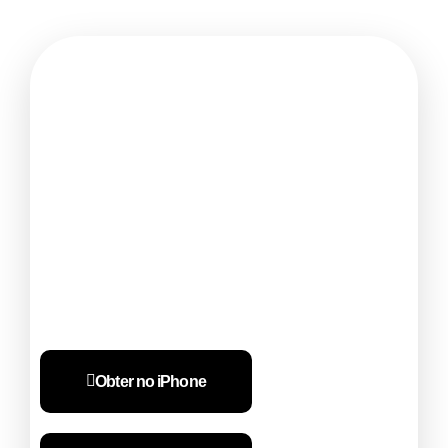
Pronto para faturar de forma mais
inteligente para a sua empresa?
Iniciar a faturação em
apenas 10 segundos
Obter no iPhone