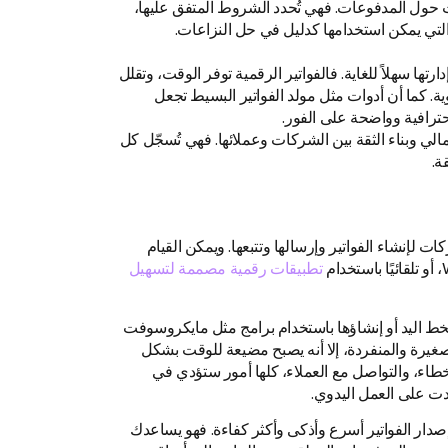
ات حول المدفوعات. فهي تُحدد الشروط المتفق عليها،
والتي يمكن استخدامها كدليل في حل النزاعات.
ارتها سهلاً للغاية. فالفواتير الرقمية توفر الوقت، وتقلل
ة. كما أن أدوات مثل مولد الفواتير البسيط تجعل
حترافية وواضحة على الفور.
مالي وبناء الثقة بين الشركات وعملائها. فهي تُسجّل كل
قة.
ت لإنشاء الفواتير وإرسالها وتتبعها. ويمكن القيام
تطبيقات رقمية مصممة لتسهيل
 بخط اليد أو إنشاؤها باستخدام برامج مثل مايكروسوفت
لصغيرة والمنفردة، إلا أنه يصبح مضيعة للوقت بشكل
خطاء، والتواصل مع العملاء، كلها أمور ستؤدي في
دت على العمل اليدوي.
صدار الفواتير أسرع وأذكى وأكثر كفاءة. فهو يساعدك