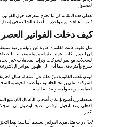
المحمول.
تغطي هذه المقالة كل ما تحتاج لمعرفته حول الفواتير، بدء
كيفية إنشاء فاتورة واحدة والأخطاء الشائعة في إصدار ال
كيف دخلت الفواتير العصر
قبل عقود، كانت الفاتورة عبارة عن وثيقة ورقية بسيطة تُط
إلى العميل. كانت عملية طويلة ومملة وعرضة للأخطاء، 
السجلات. مع نمو الشركات وتزايد المعاملات عبر الحدود
أسرع وأكثر دقة، مما أدى إلى ظهور الفواتير الإلكترونية
اليوم، تلعب الفاتورة دورًا هامًا في أتمتة الأعمال الحدي
الشركات على برامج الحاسوب وأنظمة الحوسبة السحابية ل
العملية سريعة وآمنة وصديقة للبيئة.
بضغطة زر، أصبح بإمكان أصحاب الأعمال الآن تتبع الم
الفعلي. ومع التحول الرقمي، أصبح الوصول إلى السجلا
بكثير.
تُعدّ أدوات مثل مولد الفواتير البسيط أساسيةً لهذا الت