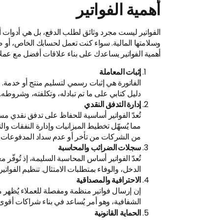
أهمية الفواتير
الفواتير ليست مجرد وثائق لطلب الدفع، بل هي أدوات أ
وسلامتها المالية. سواء كنت تعمل لحسابك الخاص، أو
أهمية الفواتير يساعدك على بناء علاقات أفضل مع عم
إثبات المعاملة
الفاتورة هي إثبات رسمي لتسليم منتج أو خدمة. 
دليل كتابي على ما تم تبادله، وتكلفته، وشروطه.
إدارة التدفق النقدي
تُعدّ الفواتير أساسية للحفاظ على تدفق نقدي 
مما يُسهّل تخطيط الميزانيات وإدارة النفقات والتن
من الشركات من تأخر أو عدم سداد المدفوعات.
سجلات الضرائب والمحاسبة
تُعدّ الفواتير أساس المحاسبة السليمة، إذ تُوفّر 
الدخل، والوفاء بمتطلبات الامتثال. تنظيم الفوات
الاحترافية والمصداقية
إن إرسال فواتير منظمة ومفصلة للعملاء يُظهر مد
الشفافية، وهو أمر يُساعد في بناء شراكات أقوى 
الحماية القانونية