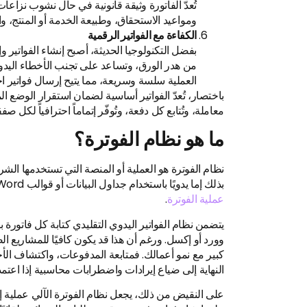
تُعدّ الفاتورة وثيقة قانونية في حال نشوب نزاع
ومواعيد الاستحقاق، وطبيعة الخدمة أو المنتج، 
الكفاءة مع الفواتير الرقمية
بفضل التكنولوجيا الحديثة، أصبح إنشاء الفواتير وإد
من هدر الورق، وتساعد على تجنب الأخطاء اليدوي
العملية سلسة وسريعة، مما يتيح إرسال فواتير ا
باختصار، تُعدّ الفواتير أساسية لضمان استقرار الوضع ال
معاملة، وتُتابع كل دفعة، وتُوفّر إتماماً احترافياً لكل صف
ما هو نظام الفوترة؟
نظام الفوترة هو العملية أو المنصة التي تستخدمها الشركا
بذلك إما يدويًا باستخدام جداول البيانات أو قوالب Word، أو تلقائيًا باستخدام
عملية الفوترة
.
يتضمن نظام الفواتير اليدوي التقليدي كتابة كل فاتورة
وورد أو إكسل. ورغم أن هذا قد يكون كافيًا للمشاريع ا
كبير مع نمو أعمالك. فمتابعة المدفوعات، واكتشاف الأ
النهاية إلى ضياع إيرادات واضطرابات محاسبية إذا اعتم
على النقيض من ذلك، يجعل نظام الفوترة الآلي عملية إ