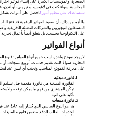
الصغيرة، والمؤسسات الكبيرة على إنشاء فواتير احتراف
المحاسبة. سواء كنت في لاغوس، أو نيروبي، أو لندن، فإنّ
ستساعدك على تنظيم أمورك
احصل على أموالك بشكل
والأهم من ذلك، أن صعود الفواتير الرقمية قد فتح الباب
المستقلين النيجيريين والشركات الناشئة الأفريقية وأصح
على التكنولوجيا فحسب، بل يتعلق أيضاً بأعمال تجارية أك
أنواع الفواتير
لا يوجد نموذج واحد يناسب جميع أنواع الفواتير؛ فنوع ال
التجارية. سواءً كانت تقديم خدمات، أو بيع منتجات، أو 
على معرفة النموذج المناسب وتجنب أي لبس عند استلام 
فاتورة مبدئية
الفاتورة المبدئية هي فاتورة مقدمة قبل تسليم ال
تمكّن المشتري من فهم ما يمكن توقعه والاستع
تأكيد على النية.
فاتورة مبيعات
هذا هو النوع القياسي الذي يُشار إليه عادةً عند ق
الخدمات، لطلب الدفع. تتضمن فاتورة المبيعات ت