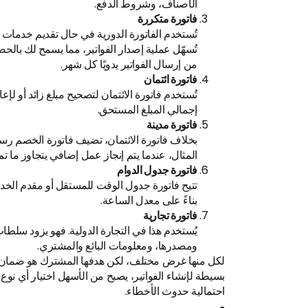
الأصناف، وشروط الدفع.
فاتورة متكررة
تُستخدم الفاتورة الدورية في حال تقديم خدمات 
تُسهّل عملية إصدار الفواتير، مما يسمح لك بال
من إرسال الفواتير يدويًا كل شهر.
فاتورة ائتمان
تُستخدم فاتورة الائتمان لتصحيح مبلغ زائد أو لإعاد
إجمالي المبلغ المستحق.
فاتورة مدينة
بخلاف فاتورة الائتمان، تضيف فاتورة الخصم رسو
المثال، عندما يتم إنجاز عمل إضافي يتجاوز ما تم 
فاتورة جدول الدوام
تتيح فاتورة جدول الوقت للمستقل أو مقدم الخدم
بناءً على معدل الساعة.
فاتورة تجارية
يُستخدم هذا في التجارة الدولية. فهو يزود سلطا
ومصدرها، ومعلومات البائع والمشتري.
لكل منها غرض مختلف، لكن هدفها المشترك هو ضمان الشف
بسيطة لإنشاء الفواتير، يصبح من الأسهل اختيار أي نو
احتمالية حدوث الأخطاء.