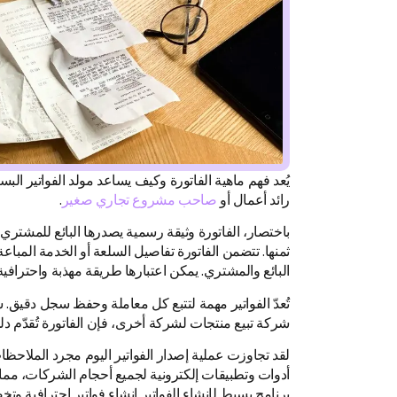
يُعد فهم ماهية الفاتورة وكيف يساعد مولد الفواتير ا
رائد أعمال أو
صاحب مشروع تجاري صغير
.
باختصار، الفاتورة وثيقة رسمية يصدرها البائع للمشتري
ثمنها. تتضمن الفاتورة تفاصيل السلعة أو الخدمة المباع
البائع والمشتري. يمكن اعتبارها طريقة مهذبة واحترافي
تُعدّ الفواتير مهمة لتتبع كل معاملة وحفظ سجل دقيق. س
شركة تبيع منتجات لشركة أخرى، فإن الفاتورة تُقدّم دليلاً
لقد تجاوزت عملية إصدار الفواتير اليوم مجرد الملاحظات 
أدوات وتطبيقات إلكترونية لجميع أحجام الشركات، مما 
برنامج بسيط لإنشاء الفواتير إنشاء فواتير احترافية وت