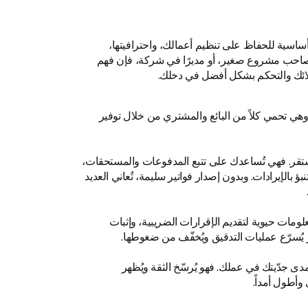
ساسية للحفاظ على تنظيم أعمالك، واحترافيتها،
 صاحب مشروع صغير، أو مديرًا في شركة، فإن فهم
لائك والتحكم بشكل أفضل في دخلك.
وهي تحمي كلاً من البائع والمشتري من خلال توفير
مستقر. فهي تُساعدك على تتبع المدفوعات والمستحقات،
بؤ بالإيرادات. وبدون إصدار فواتير سليمة، تُعاني العديد
معلومات حيوية لتقديم الإقرارات الضريبية، وإثبات
ير يُسرّع عمليات التدقيق ويُخفّف من ضغوطها.
ى جدّيتك في عملك. فهو يُرسّخ الثقة ويُظهر
وأطول أمداً.