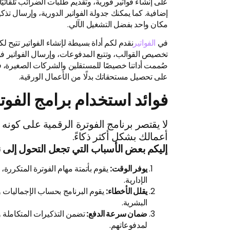
على إنشاء فواتير فورية، وتقديم طلبات الضرائب تلقائيًا
إضافية. كما يمكنك جدولة الفواتير الدورية، وإرسال تذ
مكان واحد بفضل التشغيل الآلي.
في
الفواتير
نقدم لكم أداة بسيطة لإنشاء الفواتير تتيح ل
تخصيص القوالب، وتتبع المدفوعات، وإرسال الفواتير فو
صُممت أداتنا خصيصًا للمستقلين والشركات الصغيرة، فه
على تحصيل مستحقاتك بدلًا من الأعمال الورقية.
فوائد استخدام برامج الفوت
لا يقتصر برنامج الفوترة الرقمية على كونه 
أعمالك بشكل أكثر ذكاءً.
إليكم بعض الأسباب التي تجعل التحول إلى نظ
يوفر الوقت:
يقوم بأتمتة مهام الفوترة المتكررة، 
الإدارية.
يقلل الأخطاء:
يقوم البرنامج بحساب الإجماليات و
البشرية.
ضمان سرعة الدفع:
تضمن التذكيرات المتكاملة و
لمدفوعاتهم.