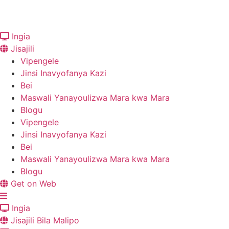
Ruka
hadi
kwenye
Ingia
maudhui
Jisajili
Vipengele
Jinsi Inavyofanya Kazi
Bei
Maswali Yanayoulizwa Mara kwa Mara
Blogu
Vipengele
Jinsi Inavyofanya Kazi
Bei
Maswali Yanayoulizwa Mara kwa Mara
Blogu
Get on Web
Ingia
Jisajili Bila Malipo