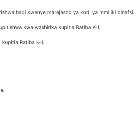
shwa hadi kwenye marejesho ya kodi ya mmiliki binafsi.
pitishwa kwa washirika kupitia Ratiba K-1.
upitia Ratiba K-1.
a.