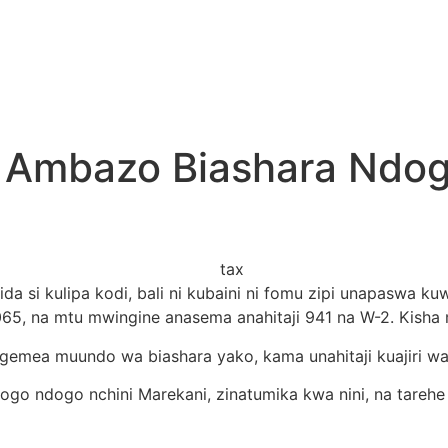
u Ambazo Biashara Ndog
 si kulipa kodi, bali ni kubaini ni fomu zipi unapaswa ku
5, na mtu mwingine anasema anahitaji 941 na W-2. Kisha m
gemea muundo wa biashara yako, kama unahitaji kuajiri wa
ogo ndogo nchini Marekani, zinatumika kwa nini, na tare