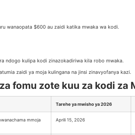
huru wanaopata $600 au zaidi katika mwaka wa kodi.
hara ndogo kulipa kodi zinazokadiriwa kila robo mwaka.
atumia zaidi ya moja kulingana na jinsi zinavyofanya kazi.
o za fomu zote kuu za kodi 
Tarehe ya mwisho ya 2026
na mwanachama mmoja
Aprili 15, 2026