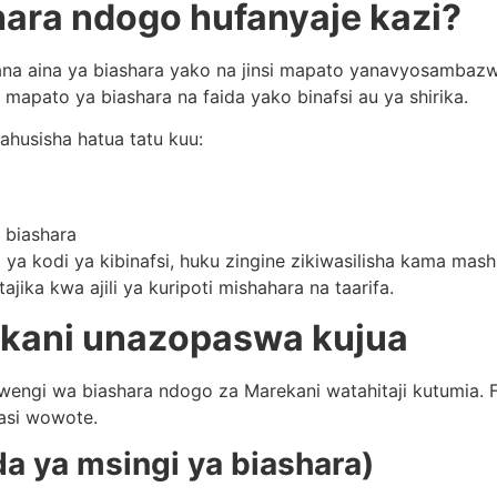
hara ndogo hufanyaje kazi?
ana aina ya biashara yako na jinsi mapato yanavyosambazwa
apato ya biashara na faida yako binafsi au ya shirika.
ahusisha hatua tatu kuu:
 biashara
a kodi ya kibinafsi, huku zingine zikiwasilisha kama mashi
jika kwa ajili ya kuripoti mishahara na taarifa.
ekani unazopaswa kujua
engi wa biashara ndogo za Marekani watahitaji kutumia. F
asi wowote.
a ya msingi ya biashara)