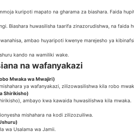
ja kuripoti mapato na gharama za biashara. Faida hupiti
 Biashara huwasilisha taarifa zinazorudishwa, na faida hu
wanahisa, ambao huyaripoti kwenye marejesho ya kibinafsi k
ushuru kando na wamiliki wake.
siana na wafanyakazi
Robo Mwaka wa Mwajiri)
 mishahara ya wafanyakazi, zilizowasilishwa kila robo mwak
 Shirikisho)
shirikisho), ambayo kwa kawaida huwasilishwa kila mwaka.
nyesha mishahara na kodi zilizozuiliwa.
 Ushuru)
la wa Usalama wa Jamii.