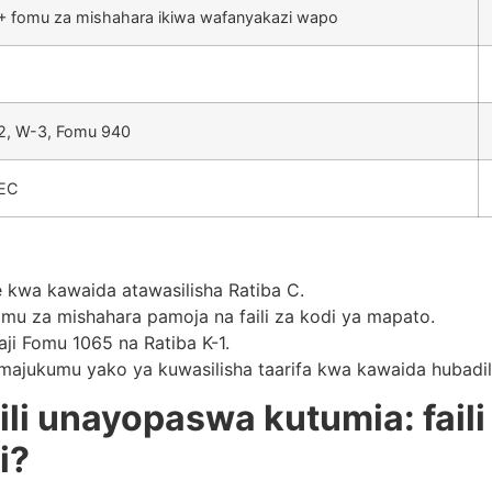
+ fomu za mishahara ikiwa wafanyakazi wapo
2, W-3, Fomu 940
EC
 kwa kawaida atawasilisha Ratiba C.
omu za mishahara pamoja na faili za kodi ya mapato.
aji Fomu 1065 na Ratiba K-1.
 majukumu yako ya kuwasilisha taarifa kwa kawaida hubadi
aili unayopaswa kutumia: faili
i?