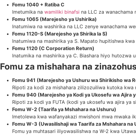
Fomu 1040 + Ratiba C
Imetumika na
wamiliki binafsi
na LLC za wanachama mmo
Fomu 1065 (Marejesho ya Ushirika)
Inatumiwa na washirika na LLC zenye wanachama wengi.
Fomu 1120-S (Marejesho ya Shirika la S)
Inatumiwa na mashirika ya S. Mapato hupitishwa kwa 
Fomu 1120 (C Corporation Return)
Inatumika na mashirika ya C. Biashara hiyo hutozwa 
Fomu za mishahara na zinazohu
Fomu 941 (Marejesho ya Ushuru wa Shirikisho wa 
Ripoti za kodi za mishahara zilizozuiliwa kutoka kwa
Fomu 940 (Marejesho ya Kodi ya Ukosefu wa Ajira ya
Ripoti za kodi ya FUTA (kodi ya ukosefu wa ajira ya 
Fomu W-2 (Taarifa ya Mshahara na Ushuru)
Imetolewa kwa wafanyakazi mwishoni mwa mwaka ikio
Fomu W-3 (Uwasilishaji wa Taarifa za Mshahara na
Fomu ya muhtasari iliyowasilishwa na W-2 kwa Utawa