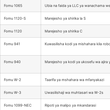
Fomu 1065
Ubia na faida ya LLC ya wanachama we
Fomu 1120-S
Marejesho ya shirika la S
Fomu 1120
Marejesho ya shirika C
Fomu 941
Kuwasilisha kodi ya mishahara kila ro
Fomu 940
Marejesho ya kodi ya ukosefu wa ajira y
Fomu W-2
Taarifa ya mshahara wa mfanyakazi
Fomu W-3
Uwasilishaji wa muhtasari wa W-2s
Fomu 1099-NEC
Ripoti ya malipo ya mkandarasi