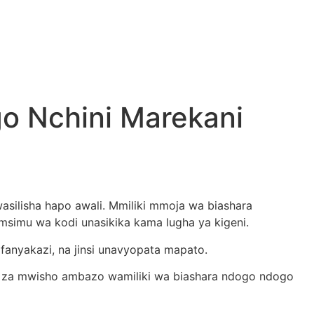
o Nchini Marekani
wasilisha hapo awali. Mmiliki mmoja wa biashara
simu wa kodi unasikika kama lugha ya kigeni.
fanyakazi, na jinsi unavyopata mapato.
he za mwisho ambazo wamiliki wa biashara ndogo ndogo