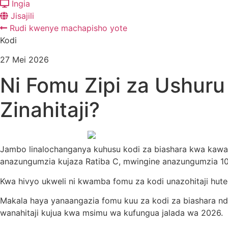
Ingia
Jisajili
Rudi kwenye machapisho yote
Kodi
27 Mei 2026
Ni Fomu Zipi za Ushur
Zinahitaji?
Jambo linalochanganya kuhusu kodi za biashara kwa kawaida
anazungumzia kujaza Ratiba C, mwingine anazungumzia 106
Kwa hivyo ukweli ni kwamba fomu za kodi unazohitaji hute
Makala haya yanaangazia fomu kuu za kodi za biashara nd
wanahitaji kujua kwa msimu wa kufungua jalada wa 2026.