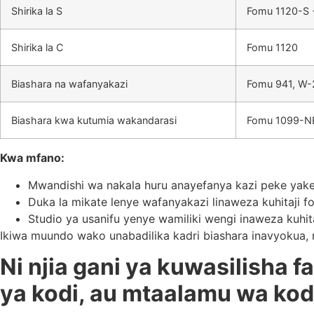
Shirika la S
Fomu 1120-S 
Shirika la C
Fomu 1120
Biashara na wafanyakazi
Fomu 941, W-
Biashara kwa kutumia wakandarasi
Fomu 1099-N
Kwa mfano:
Mwandishi wa nakala huru anayefanya kazi peke yake
Duka la mikate lenye wafanyakazi linaweza kuhitaji f
Studio ya usanifu yenye wamiliki wengi inaweza kuhit
Ikiwa muundo wako unabadilika kadri biashara inavyokua,
Ni njia gani ya kuwasilisha f
ya kodi, au mtaalamu wa kod