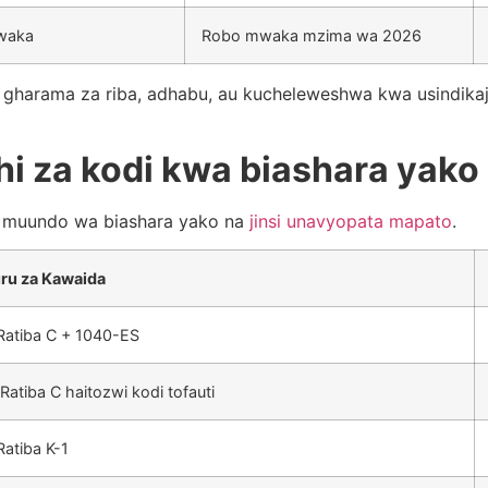
mwaka
Robo mwaka mzima wa 2026
gharama za riba, adhabu, au kucheleweshwa kwa usindikaj
hi za kodi kwa biashara yak
lia muundo wa biashara yako na
jinsi unavyopata mapato
.
ru za Kawaida
Ratiba C + 1040-ES
atiba C haitozwi kodi tofauti
atiba K-1