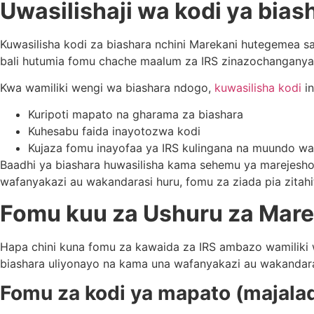
Uwasilishaji wa kodi ya bias
Kuwasilisha kodi za biashara nchini Marekani hutegemea s
bali hutumia fomu chache maalum za IRS zinazochanganya m
Kwa wamiliki wengi wa biashara ndogo,
kuwasilisha kodi
in
Kuripoti mapato na gharama za biashara
Kuhesabu faida inayotozwa kodi
Kujaza fomu inayofaa ya IRS kulingana na muundo wa
Baadhi ya biashara huwasilisha kama sehemu ya marejesho y
wafanyakazi au wakandarasi huru, fomu za ziada pia zitahita
Fomu kuu za Ushuru za Mar
Hapa chini kuna fomu za kawaida za IRS ambazo wamiliki w
biashara uliyonayo na kama una wafanyakazi au wakandar
Fomu za kodi ya mapato (majalad