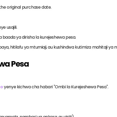
the original purchase date.
 usajili.
baada ya dirisha la kurejeshewa pesa.
a, hitilafu ya mtumiaji, au kushindwa kutimiza mahitaji ya
ewa Pesa
co
yenye kichwa cha habari "Ombi la Kurejeshewa Pesa".
muamala, nambari ya ankara, au risiti).