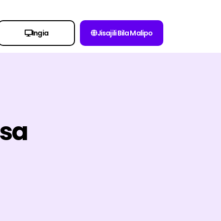
Ingia
Jisajili Bila Malipo
esa