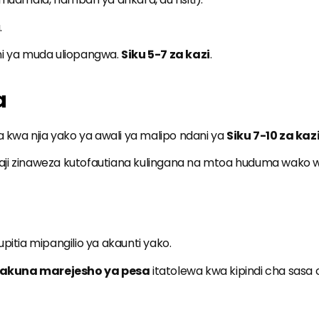
.
dani ya muda uliopangwa.
Siku 5-7 za kazi
.
a
a kwa njia yako ya awali ya malipo ndani ya
Siku 7-10 za kaz
aji zinaweza kutofautiana kulingana na mtoa huduma wako w
pitia mipangilio ya akaunti yako.
akuna marejesho ya pesa
itatolewa kwa kipindi cha sasa 