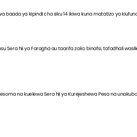
a baada ya kipindi cha siku 14 ikiwa kuna matatizo ya kiufu
Sera hii ya Faragha au taarifa zako binafsi, tafadhali wasilian
oma na kuelewa Sera hii ya Kurejeshewa Pesa na unakubal