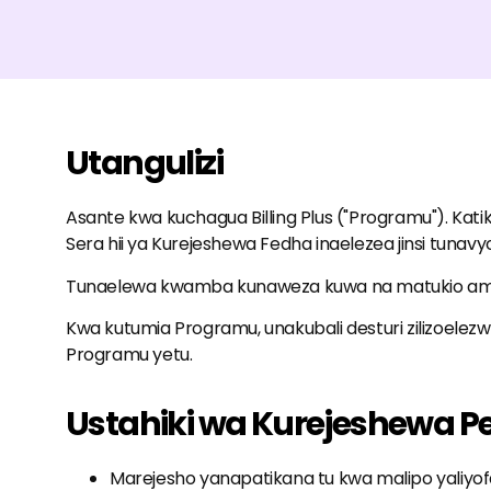
Utangulizi
Asante kwa kuchagua Billing Plus ("Programu"). Katik
Sera hii ya Kurejeshewa Fedha inaelezea jinsi tunav
Tunaelewa kwamba kunaweza kuwa na matukio amba
Kwa kutumia Programu, unakubali desturi zilizoelezwa
Programu yetu.
Ustahiki wa Kurejeshewa P
Marejesho yanapatikana tu kwa malipo yaliy