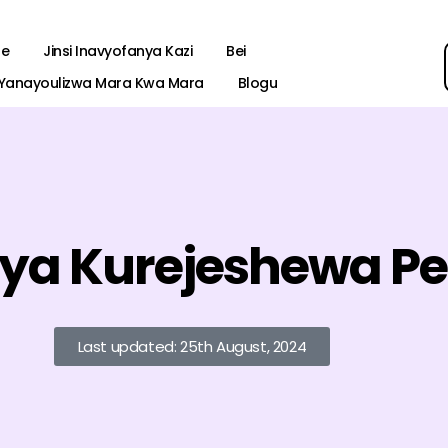
le
Jinsi Inavyofanya Kazi
Bei
 Yanayoulizwa Mara Kwa Mara
Blogu
 ya Kurejeshewa P
Last updated: 25th August, 2024