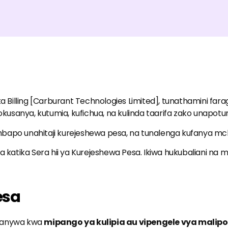
a Billing [Carburant Technologies Limited], tunathamini farag
yokusanya, kutumia, kufichua, na kulinda taarifa zako unapot
po unahitaji kurejeshewa pesa, na tunalenga kufanya mc
 katika Sera hii ya Kurejeshewa Pesa. Ikiwa hukubaliani na m
esa
ofanywa kwa
mipango ya kulipia au vipengele vya malipo