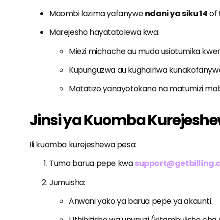
Maombi lazima yafanywe
ndani ya siku 14
of 
Marejesho hayatatolewa kwa:
Miezi michache au muda usiotumika kwenye
Kupunguzwa au kughairiwa kunakofanywa 
Matatizo yanayotokana na matumizi mabay
Jinsi ya Kuomba Kurejesh
Ili kuomba kurejeshewa pesa:
Tuma barua pepe kwa
support@getbilling.
Jumuisha:
Anwani yako ya barua pepe ya akaunti.
Uthibitisho wa ununuzi (kitambulisho cha 