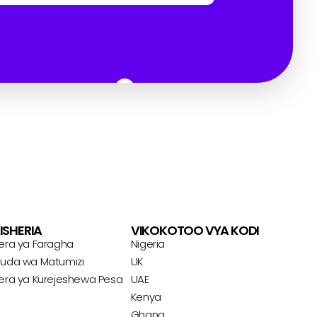
ISHERIA
VIKOKOTOO VYA KODI
era ya Faragha
Nigeria
uda wa Matumizi
UK
Portuguese
era ya Kurejeshewa Pesa
UAE
Italian
Kenya
Ghana
German