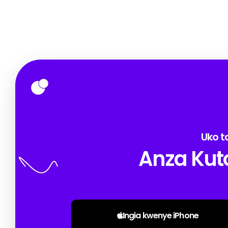
Uko t
Anza Kuto
Ingia kwenye iPhone