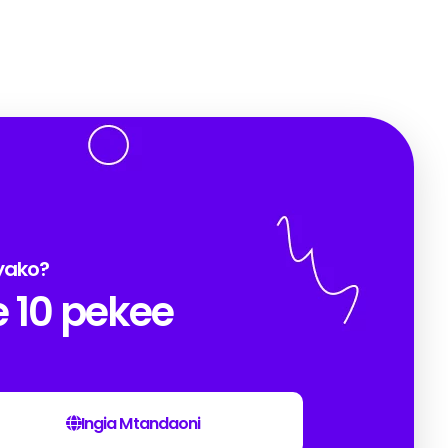
 yako?
e 10 pekee
Ingia Mtandaoni