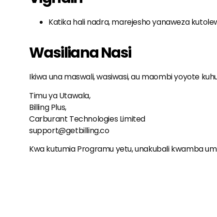
Katika hali nadra, marejesho yanaweza kutolew
Wasiliana Nasi
Ikiwa una maswali, wasiwasi, au maombi yoyote kuhusu 
Timu ya Utawala,
Billing Plus,
Carburant Technologies Limited
support@getbilling.co
Kwa kutumia Programu yetu, unakubali kwamba umes