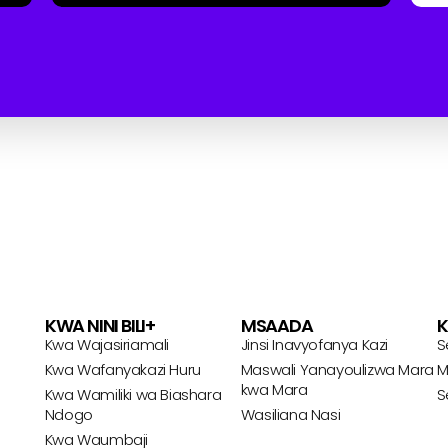
KWA NINI BILI+
MSAADA
K
Kwa Wajasiriamali
Jinsi Inavyofanya Kazi
S
Kwa Wafanyakazi Huru
Maswali Yanayoulizwa Mara
M
kwa Mara
Kwa Wamiliki wa Biashara
S
Ndogo
Wasiliana Nasi
Kwa Waumbaji