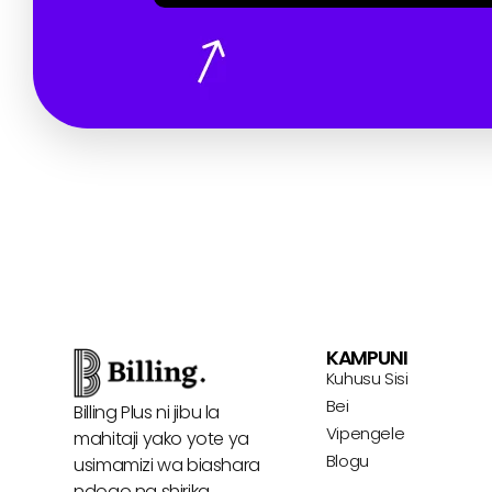
KAMPUNI
Kuhusu Sisi
Bei
Billing Plus ni jibu la
Vipengele
mahitaji yako yote ya
Blogu
usimamizi wa biashara
ndogo na shirika.