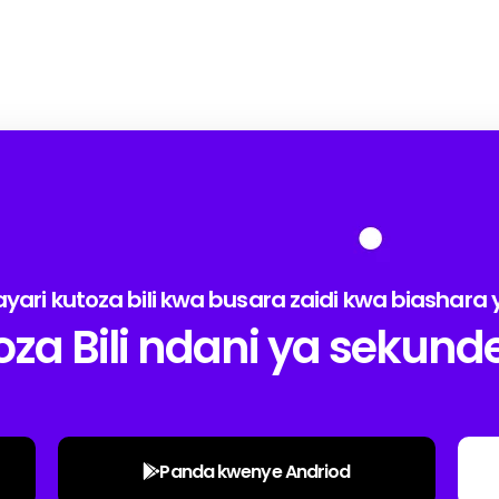
ayari kutoza bili kwa busara zaidi kwa biashara
za Bili ndani ya sekund
Panda kwenye Andriod