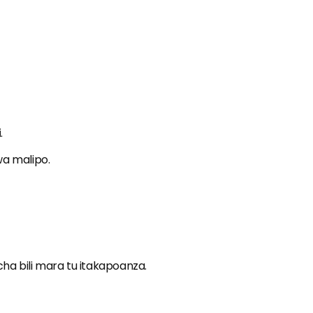
i
.
a malipo.
cha bili mara tu itakapoanza.