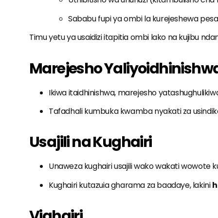
Sababu fupi ya ombi la kurejeshewa pesa
Timu yetu ya usaidizi itapitia ombi lako na kujibu n
Marejesho Yaliyoidhinishw
Ikiwa itaidhinishwa, marejesho yatashughulikiw
Tafadhali kumbuka kwamba nyakati za usindik
Usajili na Kughairi
Unaweza kughairi usajili wako wakati wowote ku
Kughairi kutazuia gharama za baadaye, lakini
h
Vighairi