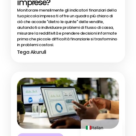
imprese?
Monitorare mensilmente gli indicatori finanziari della
tua piccola impresa ti offre un quadro più chiaro di
ciò che accade "dietro le quinte" delle vendite,
aiutandoti a individuare problemi di flusso di cassa,
misurare la redditività e prendere decisioni informate
prima che piccole difficoltà finanziarie si trasformino
in problemi costosi.
Swahili
Tega Akuruli
Portuguese
German
Dutch
French
Spanish
Arabic
English
Italian