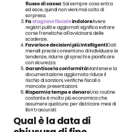
flusso di cassa
: Sai sempre cosa entra
ed esce, quindi non vieni mai colto di
sorpresa.
Fa
stagione fiscale
indolore
Avere
registri puliti e aggiornati significa evitare
corse frenetiche all'avvicinarsi delle
scadenze.
Favorisce decisioni più intelligenti
Dati
mensili precisi consentono di individuare le
tendenze, ridurre gli sprechi e pianificare
con sicurezza.
Garantisce la conformità
Mantenere la
documentazione aggiornata riduce il
rischio di sanzioni, verifiche fiscali o
mancate presentazioni.
Risparmia tempo e denaro
Una routine
costante è molto più economica che
assumere qualcuno per districare mesi di
libri trascurati.
Qual è la data di
chiusura di fine