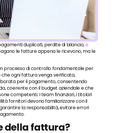
gamenti duplicati, perdite di bilancio,
e
agano le fatture appena le ricevono, ma le
 un processo di controllo fondamentale per
 che ogni fattura venga verificata,
laborata per il pagamento, consentendo
lida, coerente con il budget aziendale e che
sone competenti. I team finanziari, i titolari
ità fornitori devono familiarizzare con il
arantire la responsabilità, evitare errori
 pagamento.
 della fattura?