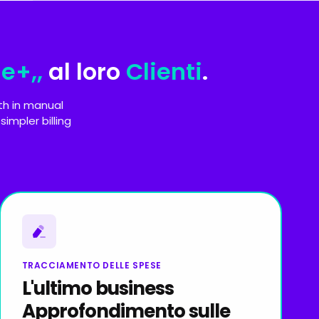
e+,,
al loro
Clienti
.
th in manual
impler billing
TRACCIAMENTO DELLE SPESE
L'ultimo business
Approfondimento sulle