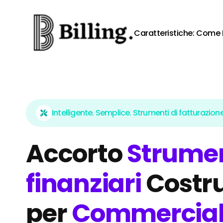
Skip to content
Caratteristiche:
Come 
Intelligente. Semplice. Strumenti di fatturazione
Accorto
Strumen
finanziari
Costru
per
Commerciali