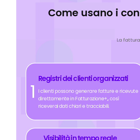
Come usano i con
La fattura
Registri dei clienti organizzati
1
I clienti possono generare fatture e ricevute
direttamente in Fatturazione+,, così
riceverai dati chiari e tracciabili.
Visibilità in tempo reale