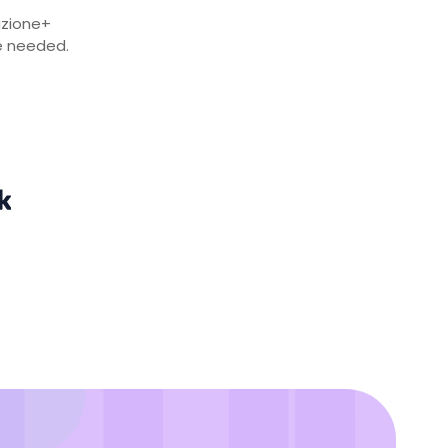
azione+
e needed.