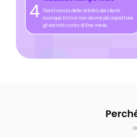
4
Tieni traccia delle attività dei clienti
ovunque ti trovi: non dovrai più aspettare
gli estratti conto di fine mese.
Perch
O