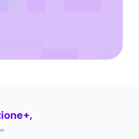
zione+,
ho