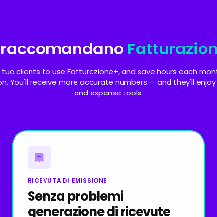
li raccomandano
Fatturazion
l tuo clients to use Fatturazione+, and save hours each mon
on. You'll receive more accurate numbers — and they'll enjoy s
and expense tools.
RICEVUTA DI EMISSIONE
Senza problemi
generazione di ricevute