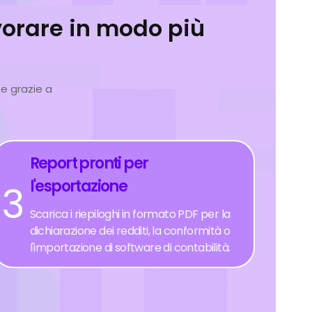
vorare in modo più
ne grazie a
Report pronti per
l'esportazione
3
Scarica i riepiloghi in formato PDF per la
dichiarazione dei redditi, la conformità o
l'importazione di software di contabilità.