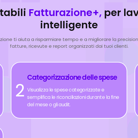
tabili
Fatturazione+,
per la
intelligente
zione ti aiuta a risparmiare tempo e a migliorare la precisio
fatture, ricevute e report organizzati dai tuoi clienti.
Categorizzazione delle spese
2
Visualizza le spese categorizzate e
semplifica le riconciliazioni durante la fine
del mese o gli audit.