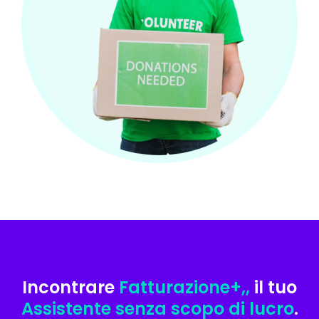
Incontrare
Fatturazione+,,
il tuo
Assistente senza scopo di lucro
.