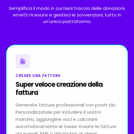
Semplifica il modo in cui tieni traccia delle donazioni,
emetti ricevute e gestisci le sovvenzioni, tutto in
un'unica piattaforma.
CREARE UNA FATTURA
Super veloce creazione della
fattura
Generate fatture professionali con pochi clic.
Personalizzatele per includere il vostro
marchio, aggiungere voci e calcolare
automaticamente le tasse. Inviate le fatture
via e-mail, SMS o WhatsApp ai clienti