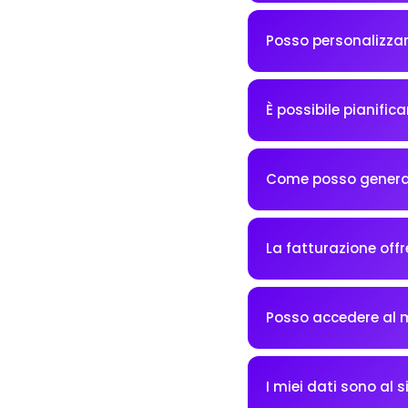
Posso personalizzar
È possibile pianifica
Come posso generare
La fatturazione off
Posso accedere al m
I miei dati sono al s