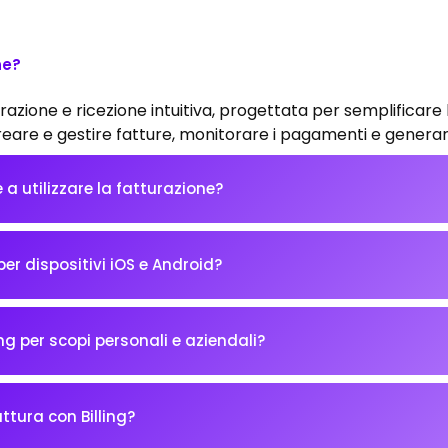
ne?
turazione e ricezione intuitiva, progettata per semplificare 
 creare e gestire fatture, monitorare i pagamenti e generar
a utilizzare la fatturazione?
 per dispositivi iOS e Android?
ing per scopi personali e aziendali?
ttura con Billing?