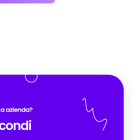
tra azienda?
econdi