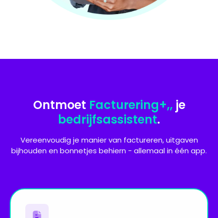
Ontmoet
Facturering+,,
je
bedrijfsassistent
.
Vereenvoudig je manier van factureren, uitgaven
bijhouden en bonnetjes behiern - allemaal in één app.