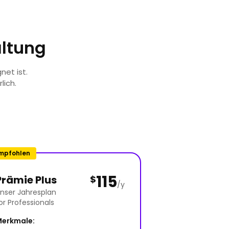
altung
net ist.
lich.
mpfohlen
115
Prämie Plus
$
/y
nser Jahresplan
or Professionals
erkmale: