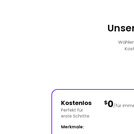
Unser
Wählen 
Kost
0
Kostenlos
$
/für imm
Perfekt für
erste Schritte
Merkmale: