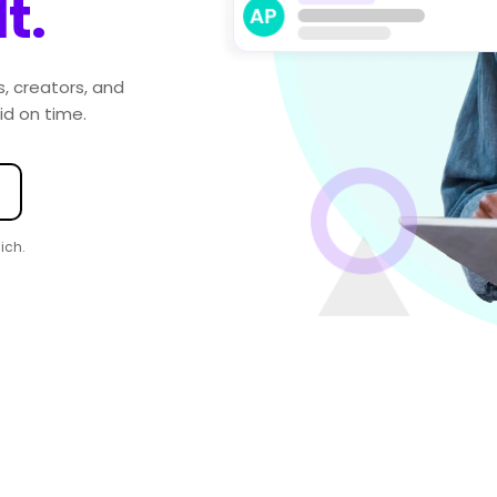
t.
, creators, and
id on time.
ich.