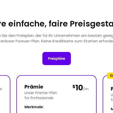
e einfache, faire Preisgest
Sie den Preisplan, der für Ihr Unternehmen am besten geeig
enloser Forever-Plan. Keine Kreditkarte zum Starten erforder
Preispläne
E
10
Prämie
$
er
/m
Unser Prämie-Plan
U
for Professionals
f
Merkmale:
M