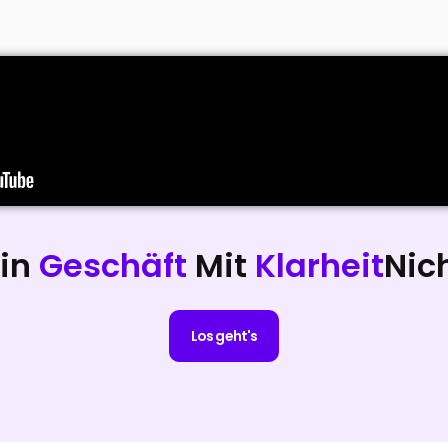
ein
Geschäft
Mit
Klarheit
Nic
Los geht's