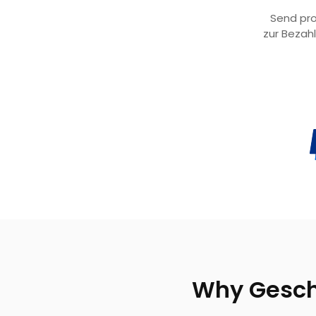
Send pro
zur Bezah
Why Gesch