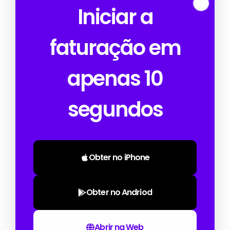
Iniciar a
faturação em
apenas 10
segundos
Obter no iPhone
Obter no Andriod
Abrir na Web