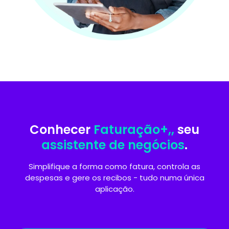
Conhecer
Faturação+,,
seu
assistente de negócios
.
Simplifique a forma como fatura, controla as
despesas e gere os recibos - tudo numa única
aplicação.