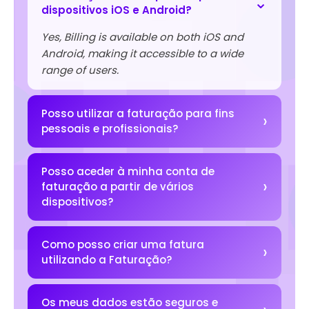
dispositivos iOS e Android?
Yes, Billing is available on both iOS and
Android, making it accessible to a wide
range of users.
Posso utilizar a faturação para fins
pessoais e profissionais?
Posso aceder à minha conta de
faturação a partir de vários
dispositivos?
Como posso criar uma fatura
utilizando a Faturação?
Os meus dados estão seguros e