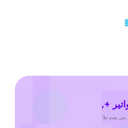
اتير +,
نحن نقدم حلاً