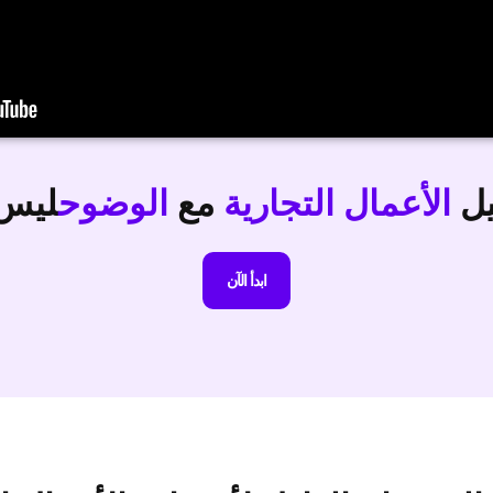
يل
الأعمال التجارية
مع
الوضوح
ليس
ابدأ الآن