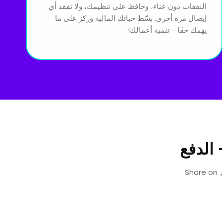
النفقات دون عناء، وحافظ على تنظيمك، ولا تفقد أي
إيصال مرة أخرى. بسّط حياتك المالية وركز على ما
يهمك حقًا - تنمية أعمالك!
 الدفع
Send professional invoices and get paid instantly مع روابط الفوترة + الدفع. Share on