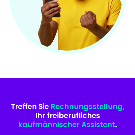
Treffen Sie
Rechnungsstellung,
Ihr freiberufliches
kaufmännischer Assistent
.