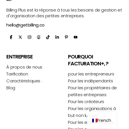
Billing Plus est la réponse à tous les besoins de gestion et
d'organisation des petites entreprises.
hello@getbilling.co
ENTREPRISE
POURQUOI
FACTURATION+, ?
À propos de nous
Tarification
pour les entrepreneurs
Caractéristiques :
Pour les indépendants
Blog
Pour les propriétaires de
petites entreprises
Pour les créateurs
Pour les organisations à
but non lucratif
French
Pour les entrepreneurs