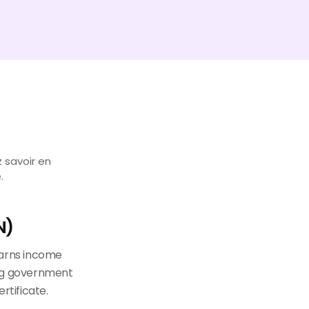
 savoir en
.
N)
 earns income
ing government
rtificate.