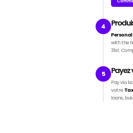
Commen
Produi
4
Personal
with the 
31st. Com
Payez 
5
Pay via ba
votre
Tax
loans, bu