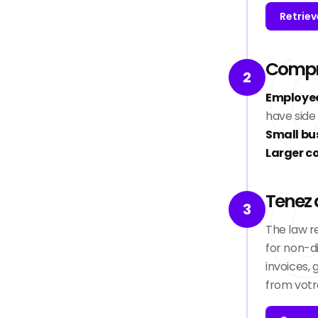
Retriev
Compre
2
Employee
have side
Small bu
Larger c
Tenez d
3
The law r
for non-di
invoices, 
from votr