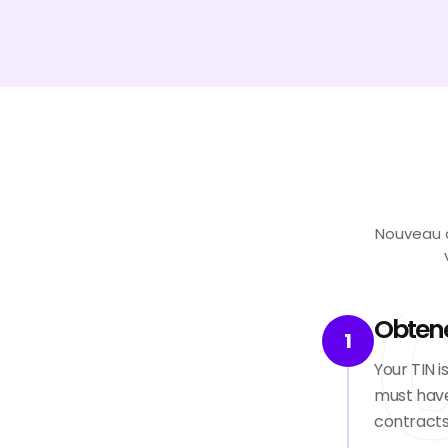
Nouveau d
Obtene
1
Your TIN i
must have
contracts.