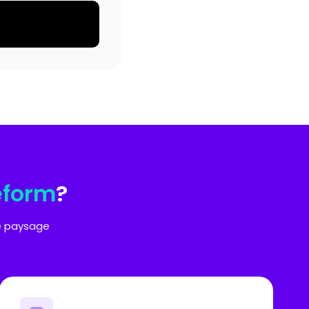
eform
?
le paysage