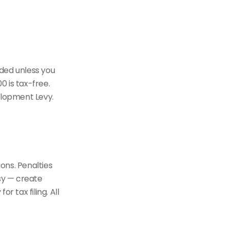
ded unless you
0 is tax-free.
elopment Levy.
ons. Penalties
sy — create
r tax filing. All