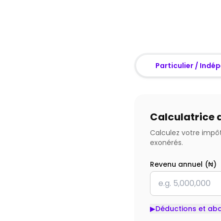
Particulier / Ind
Calculatrice d
Calculez votre impôt
exonérés.
Revenu annuel (₦)
▶
Déductions et aba