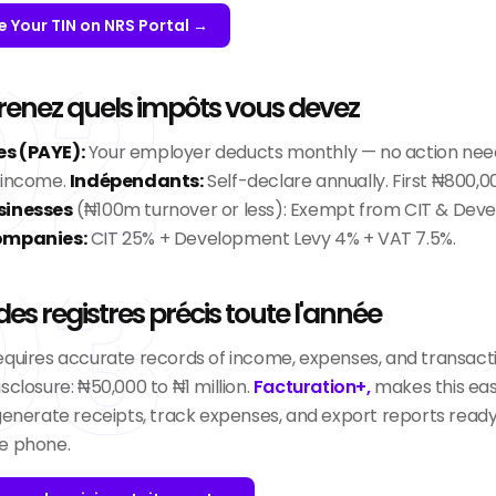
e Your TIN on NRS Portal →
02
nez quels impôts vous devez
s (PAYE):
Your employer deducts monthly — no action nee
 income.
Indépendants:
Self-declare annually. First ₦800,00
sinesses
(₦100m turnover or less): Exempt from CIT & Dev
03
ompanies:
CIT 25% + Development Levy 4% + VAT 7.5%.
es registres précis toute l'année
equires accurate records of income, expenses, and transacti
sclosure: ₦50,000 to ₦1 million.
Facturation+,
makes this ea
generate receipts, track expenses, and export reports ready fo
e phone.