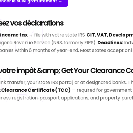
cer le suivi gratuitement →
04
sez vos déclarations
 income tax
→ file with votre state IRS.
CIT, VAT, Developm
Nigeria Revenue Service (NRS, formerly FIRS).
Deadlines:
Indi
panies within 6 months of year-end. Most states accept online
05
votre impôt &amp; Get Your Clearance Cer
nk transfer, your state IRS portal, or at designated banks. T
 Clearance Certificate (TCC)
— required for government 
siness registration, passport applications, and property purc