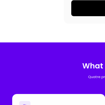
What 
Quatre pr