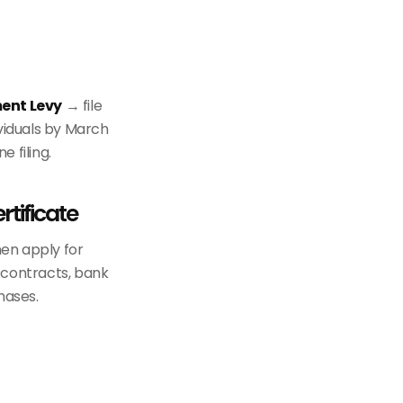
ent Levy
→ file
viduals by March
 filing.
tificate
hen apply for
contracts, bank
hases.