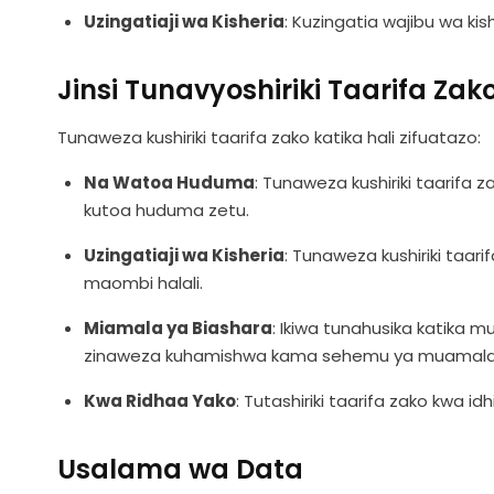
Uzingatiaji wa Kisheria
: Kuzingatia wajibu wa kis
Jinsi Tunavyoshiriki Taarifa Zak
Tunaweza kushiriki taarifa zako katika hali zifuatazo:
Na Watoa Huduma
: Tunaweza kushiriki taarif
kutoa huduma zetu.
Uzingatiaji wa Kisheria
: Tunaweza kushiriki taari
maombi halali.
Miamala ya Biashara
: Ikiwa tunahusika katika m
zinaweza kuhamishwa kama sehemu ya muamala
Kwa Ridhaa Yako
: Tutashiriki taarifa zako kwa idh
Usalama wa Data