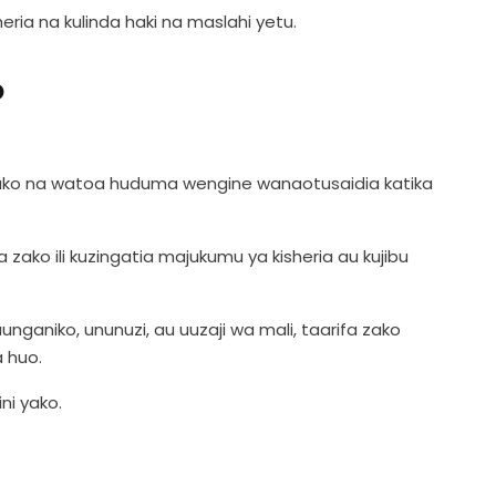
heria na kulinda haki na maslahi yetu.
o
a zako na watoa huduma wengine wanaotusaidia katika
fa zako ili kuzingatia majukumu ya kisheria au kujibu
uunganiko, ununuzi, au uuzaji wa mali, taarifa zako
 huo.
ini yako.