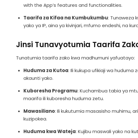
with the App’s features and functionalities.
Taarifa za Kifaa na Kumbukumbu
: Tunaweza k
yako ya IP, aina ya kivinjari, mfumo endeshi, na 
Jinsi Tunavyotumia Taarifa Zak
Tunatumia taarifa zako kwa madhumuni yafuatayo:
Huduma za Kutoa
: Ili kukupa ufikiaji wa huduma 
akaunti yako.
Kuboresha Programu
: Kuchambua tabia ya mtum
maarifa ili kuboresha huduma zetu.
Mawasiliano
: Ili kukutumia masasisho muhimu, a
kuzipokea.
Huduma kwa Wateja
: Kujibu maswali yako na 