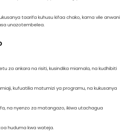
ukusanya taarifa kuhusu kifaa chako, kama vile anwani
kurasa unazotembelea.
o
zetu za ankara na risiti, kusindika miamala, na kudhibiti
iaji, kufuatilia matumizi ya programu, na kukusanya
rifa, na nyenzo za matangazo, ikiwa utachagua
kutoa huduma kwa wateja.