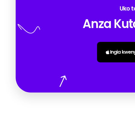
Uko t
Anza Kuto
Ingia kwen