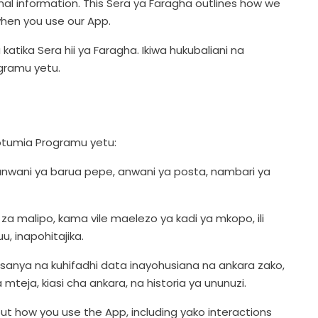
al information. This Sera ya Faragha outlines how we
when you use our App.
atika Sera hii ya Faragha. Ikiwa hukubaliani na
ogramu yetu.
otumia Programu yetu:
o, anwani ya barua pepe, anwani ya posta, nambari ya
za malipo, kama vile maelezo ya kadi ya mkopo, ili
, inapohitajika.
sanya na kuhifadhi data inayohusiana na ankara zako,
 mteja, kiasi cha ankara, na historia ya ununuzi.
ut how you use the App, including yako interactions