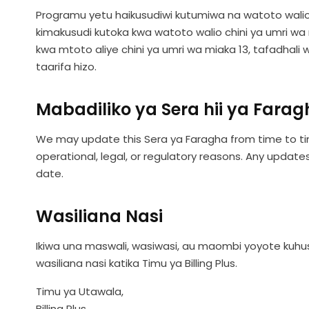
Programu yetu haikusudiwi kutumiwa na watoto walio c
kimakusudi kutoka kwa watoto walio chini ya umri wa
kwa mtoto aliye chini ya umri wa miaka 13, tafadhali 
taarifa hizo.
Mabadiliko ya Sera hii ya Fara
We may update this Sera ya Faragha from time to time
operational, legal, or regulatory reasons. Any update
date.
Wasiliana Nasi
Ikiwa una maswali, wasiwasi, au maombi yoyote kuhusu 
wasiliana nasi katika Timu ya Billing Plus.
Timu ya Utawala,
Billing Plus,