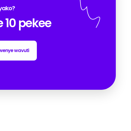
 yako?
e 10 pekee
wenye wavuti