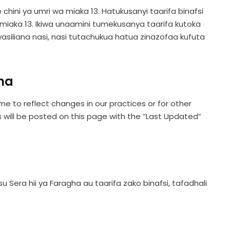
hini ya umri wa miaka 13. Hatukusanyi taarifa binafsi
 miaka 13. Ikiwa unaamini tumekusanya taarifa kutoka
wasiliana nasi, nasi tutachukua hatua zinazofaa kufuta
gha
 to reflect changes in our practices or for other
s will be posted on this page with the “Last Updated”
Sera hii ya Faragha au taarifa zako binafsi, tafadhali