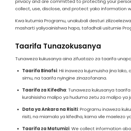
privacy and are committed to protecting your person
collect, use, disclose, and protect yako information 
Kwa kutumia Programu, unakubali desturi zilizoelezwa k
masharti yaliyoainishwa hapa, tafadhali usitumie Pr
Taarifa Tunazokusanya
Tunaweza kukusanya aina zifuatazo za taarifa unap
Taarifa Binafsi
: Hii inaweza kujumuisha jina lak
simu, na taarifa nyingine zinazofanana.
Taarifa za Kifedha
: Tunaweza kukusanya taarifa 
kurahisisha malipo ya huduma zetu za malipo ya juu
Data ya Ankara na Risiti
: Programu inaweza kuku
risiti, na miamala ya kifedha, kama vile maelezo ya
Taarifa za Matumizi
: We collect information abo