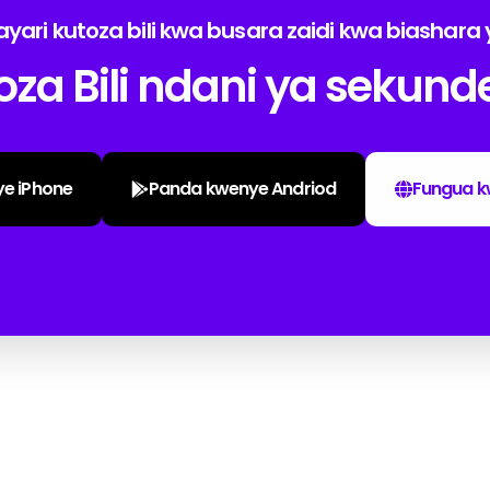
ayari kutoza bili kwa busara zaidi kwa biashara
za Bili ndani ya sekund
ye iPhone
Panda kwenye Andriod
Fungua k