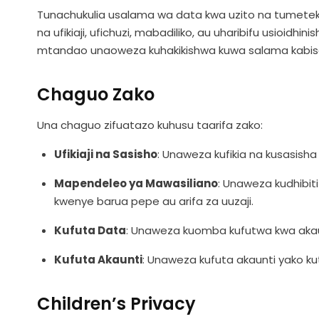
Tunachukulia usalama wa data kwa uzito na tumeteke
na ufikiaji, ufichuzi, mabadiliko, au uharibifu usioidhi
mtandao unaoweza kuhakikishwa kuwa salama kabisa,
Chaguo Zako
Una chaguo zifuatazo kuhusu taarifa zako:
Ufikiaji na Sasisho
: Unaweza kufikia na kusasisha 
Mapendeleo ya Mawasiliano
: Unaweza kudhibi
kwenye barua pepe au arifa za uuzaji.
Kufuta Data
: Unaweza kuomba kufutwa kwa akaun
Kufuta Akaunti
: Unaweza kufuta akaunti yako ku
Children’s Privacy