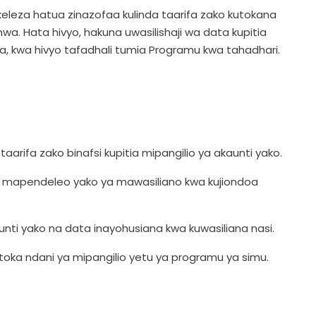
leza hatua zinazofaa kulinda taarifa zako kutokana
nishwa. Hata hivyo, hakuna uwasilishaji wa data kupitia
 kwa hivyo tafadhali tumia Programu kwa tahadhari.
taarifa zako binafsi kupitia mipangilio ya akaunti yako.
ti mapendeleo yako ya mawasiliano kwa kujiondoa
ti yako na data inayohusiana kwa kuwasiliana nasi.
toka ndani ya mipangilio yetu ya programu ya simu.