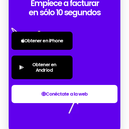
Empiece a facturar
en sólo 10 segundos
Obtener en iPhone
Obtener en
Andriod
Conéctate a la web